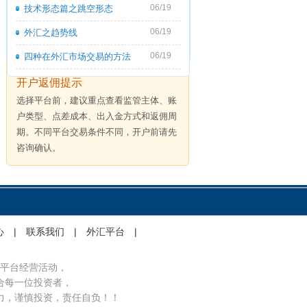
06/19
技术形态篇之跳空形态
06/19
外汇之趋势线
06/19
四种在外汇市场交易的方法
开户返佣提示
选择平台前，建议重点查看监管主体、账
户类型、点差成本、出入金方式和返佣周
期。不同平台交易条件不同，开户前请先
咨询确认。
心
|
联系我们
|
外汇平台
|
平台经营活动，
合每一位投资者，
力，谨慎投资，责任自负！！