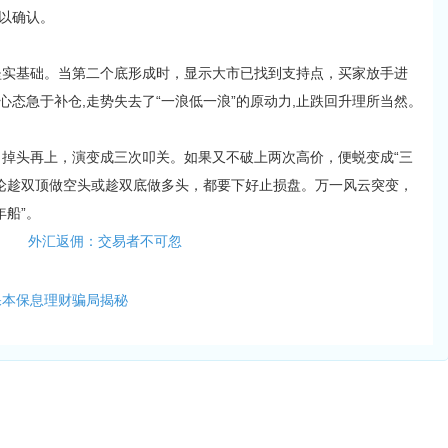
可以确认。
坚实基础。当第二个底形成时，显示大市已找到支持点，买家放手进
心态急于补仓,走势失去了“一浪低一浪”的原动力,止跌回升理所当然。
掉头再上，演变成三次叩关。如果又不破上两次高价，便蜕变成“三
论趁双顶做空头或趁双底做多头，都要下好止损盘。万一风云突变，
年船”。
外汇返佣：交易者不可忽
保本保息理财骗局揭秘