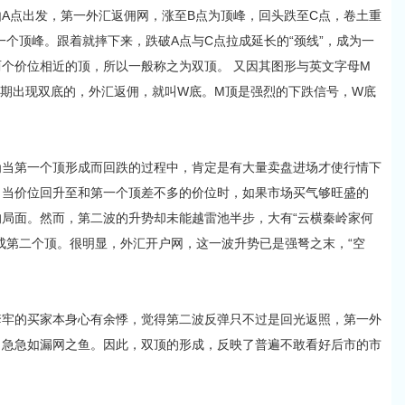
点出发，第一外汇返佣网，涨至B点为顶峰，回头跌至C点，卷土重
一个顶峰。跟着就摔下来，跌破A点与C点拉成延长的“颈线”，成为一
个价位相近的顶，所以一般称之为双顶。 又因其图形与英文字母M
期出现双底的，外汇返佣，就叫W底。M顶是强烈的下跌信号，W底
为当第一个顶形成而回跌的过程中，肯定是有大量卖盘进场才使行情下
。当价位回升至和第一个顶差不多的价位时，如果市场买气够旺盛的
局面。然而，第二波的升势却未能越雷池半步，大有“云横秦岭家何
成第二个顶。很明显，外汇开户网，这一波升势已是强弩之末，“空
套牢的买家本身心有余悸，觉得第二波反弹只不过是回光返照，第一外
，急急如漏网之鱼。因此，双顶的形成，反映了普遍不敢看好后市的市