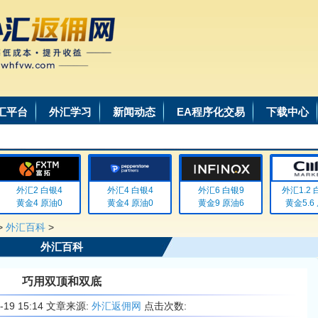
汇平台
外汇学习
新闻动态
EA程序化交易
下载中心
外汇2 白银4
外汇4 白银4
外汇6 白银9
外汇1.2 白
黄金4 原油0
黄金4 原油0
黄金9 原油6
黄金5.6 
>
外汇百科
>
外汇百科
巧用双顶和双底
6-19 15:14 文章来源:
外汇返佣网
点击次数: