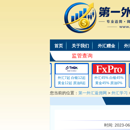
首页
关于我们
外汇赠金
外
监管查询
外汇4 白银4
外汇7起 白银12起
外汇45% 白银45%
黄金4 原油4
黄金12起 原油8起
黄金45% 原油0%
您当前的位置：
第一外汇返佣网
>
外汇学习
时间:
2023-0