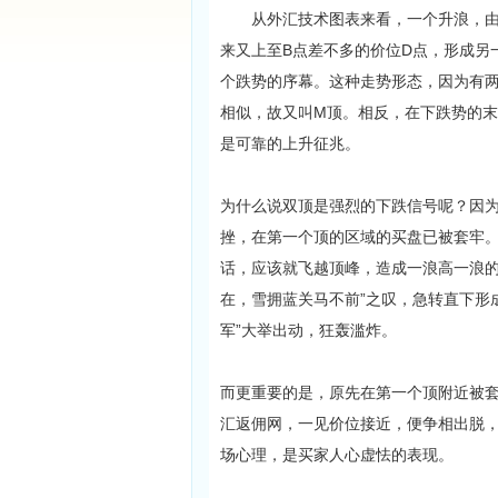
从外汇技术图表来看，一个升浪，由A
来又上至B点差不多的价位D点，形成另
个跌势的序幕。这种走势形态，因为有两
相似，故又叫M顶。相反，在下跌势的末
是可靠的上升征兆。
为什么说双顶是强烈的下跌信号呢？因
挫，在第一个顶的区域的买盘已被套牢
话，应该就飞越顶峰，造成一浪高一浪的
在，雪拥蓝关马不前”之叹，急转直下形
军”大举出动，狂轰滥炸。
而更重要的是，原先在第一个顶附近被
汇返佣网，一见价位接近，便争相出脱
场心理，是买家人心虚怯的表现。