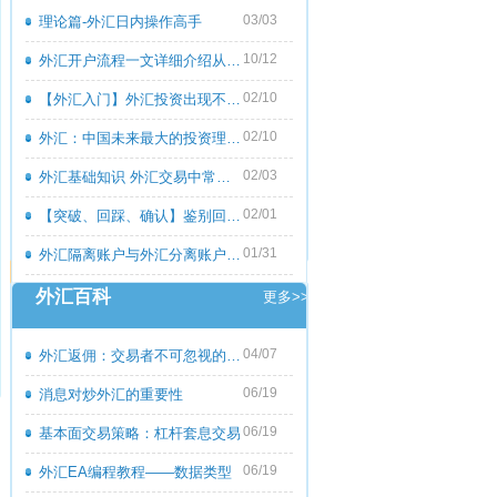
03/03
理论篇-外汇日内操作高手
10/12
外汇开户流程一文详细介绍从零到一
02/10
【外汇入门】外汇投资出现不良心态的原
02/10
外汇：中国未来最大的投资理财市场
02/03
外汇基础知识 外汇交易中常见的外汇专用
02/01
【突破、回踩、确认】鉴别回撤和倒退
01/31
外汇隔离账户与外汇分离账户的区别
外汇百科
更多>>
04/07
外汇返佣：交易者不可忽视的隐藏收益
06/19
消息对炒外汇的重要性
06/19
基本面交易策略：杠杆套息交易
06/19
外汇EA编程教程――数据类型