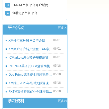
TMGM 外汇平台开户返佣
3
查看更多外汇平台
4
平台活动
更多>>
06/01
XM外汇三种账户类型介绍
06/01
XM账户开户转户流程，XM获取高额返佣教程
06/01
ICMarkets怎么转户获得高额返佣呢？ICMark
05/18
INFINOX英诺以FCA监管为核心优势，持续优化
05/18
Doo Prime德璞资本持续完善多资产交易服务
05/18
XM推出2026年限时无限返现活动，交易越多
05/18
FXTM富拓持续优化全球交易服务，多元化产
学习资料
更多>>