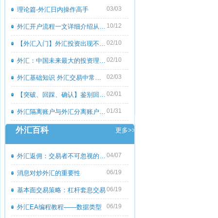
03/03
理论篇-外汇日内操作高手
10/12
外汇开户流程一文详细介绍从零到一
02/10
【外汇入门】外汇投资出现不良心态的原
02/10
外汇：中国未来最大的投资理财市场
02/03
外汇基础知识 外汇交易中常见的外汇专用
02/01
【突破、回踩、确认】鉴别回撤和倒退
01/31
外汇隔离账户与外汇分离账户的区别
外汇百科
更多>>
04/07
外汇返佣：交易者不可忽视的隐藏收益
06/19
消息对炒外汇的重要性
06/19
基本面交易策略：杠杆套息交易
06/19
外汇EA编程教程――数据类型