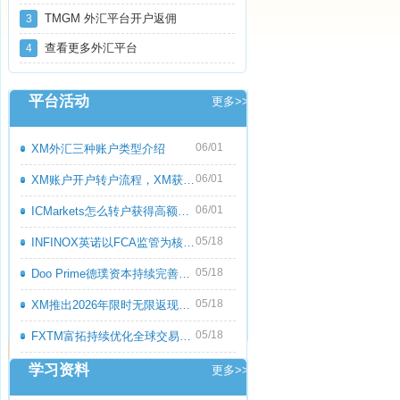
TMGM 外汇平台开户返佣
3
查看更多外汇平台
4
平台活动
更多>>
06/01
XM外汇三种账户类型介绍
06/01
XM账户开户转户流程，XM获取高额返佣教程
06/01
ICMarkets怎么转户获得高额返佣呢？ICMark
05/18
INFINOX英诺以FCA监管为核心优势，持续优化
05/18
Doo Prime德璞资本持续完善多资产交易服务
05/18
XM推出2026年限时无限返现活动，交易越多
05/18
FXTM富拓持续优化全球交易服务，多元化产
学习资料
更多>>