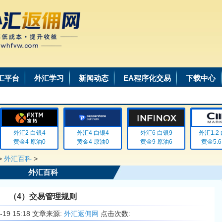
汇平台
外汇学习
新闻动态
EA程序化交易
下载中心
外汇2 白银4
外汇4 白银4
外汇6 白银9
外汇1.2 白
黄金4 原油0
黄金4 原油0
黄金9 原油6
黄金5.6 
>
外汇百科
>
外汇百科
（4）交易管理规则
6-19 15:18 文章来源:
外汇返佣网
点击次数: