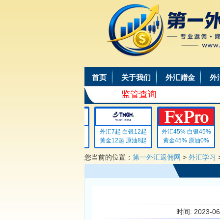
首页
关于我们
外汇赠金
外
监管查询
外汇4 白银4
外汇7起 白银12起
外汇45% 白银45%
黄金4 原油4
黄金12起 原油8起
黄金45% 原油0%
您当前的位置：
第一外汇返佣网
>
外汇学习
时间:
2023-0