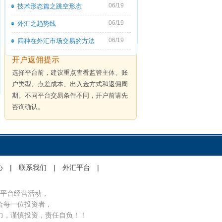
06/19
技术形态篇之跳空形态
06/19
外汇之趋势线
06/19
四种在外汇市场交易的方法
开户返佣提示
选择平台前，建议重点查看监管主体、账
户类型、点差成本、出入金方式和返佣周
期。不同平台交易条件不同，开户前请先
咨询确认。
心
|
联系我们
|
外汇平台
|
平台经营活动，
合每一位投资者，
力，谨慎投资，责任自负！！