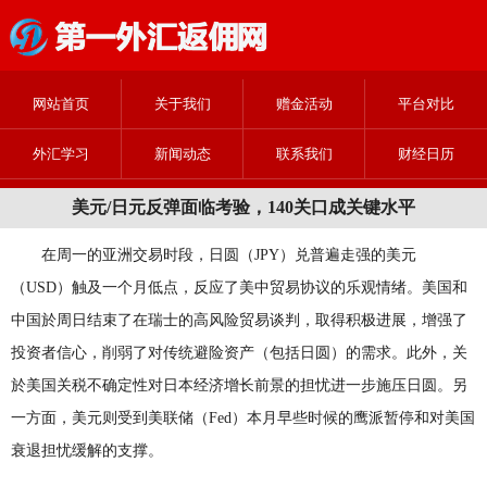
网站首页
关于我们
赠金活动
平台对比
外汇学习
新闻动态
联系我们
财经日历
美元/日元反弹面临考验，140关口成关键水平
在周一的亚洲交易时段，日圆（JPY）兑普遍走强的美元
（USD）触及一个月低点，反应了美中贸易协议的乐观情绪。美国和
中国於周日结束了在瑞士的高风险贸易谈判，取得积极进展，增强了
投资者信心，削弱了对传统避险资产（包括日圆）的需求。此外，关
於美国关税不确定性对日本经济增长前景的担忧进一步施压日圆。另
一方面，美元则受到美联储（Fed）本月早些时候的鹰派暂停和对美国
衰退担忧缓解的支撑。