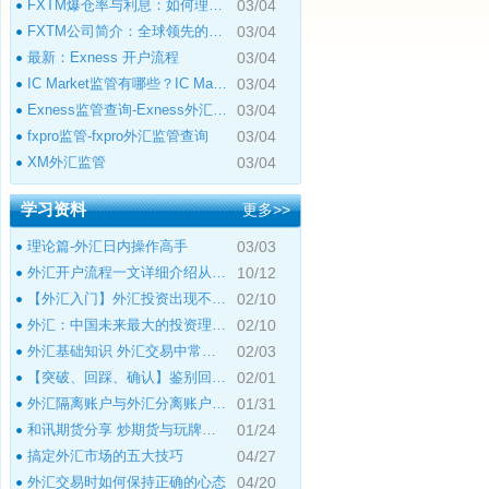
FXTM爆仓率与利息：如何理解及管理风险
03/04
FXTM公司简介：全球领先的在线外汇交易平
03/04
最新：Exness 开户流程
03/04
IC Market监管有哪些？IC Market监管查询
03/04
Exness监管查询-Exness外汇监管
03/04
fxpro监管-fxpro外汇监管查询
03/04
XM外汇监管
03/04
学习资料
更多>>
理论篇-外汇日内操作高手
03/03
外汇开户流程一文详细介绍从零到一
10/12
【外汇入门】外汇投资出现不良心态的原
02/10
外汇：中国未来最大的投资理财市场
02/10
外汇基础知识 外汇交易中常见的外汇专用
02/03
【突破、回踩、确认】鉴别回撤和倒退
02/01
外汇隔离账户与外汇分离账户的区别
01/31
和讯期货分享 炒期货与玩牌局的本质区别
01/24
搞定外汇市场的五大技巧
04/27
外汇交易时如何保持正确的心态
04/20