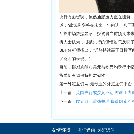
央行方面强调，虽然通胀压力正在缓解
道：“政策利率将在未来一年内进一步下
互换市场数据显示，投资者当前预期
未
析人士认为，挪威央行的谨慎语气反映
BBH分析师指出：“通胀持续高于目标
了克朗的表现。”
目前，挪威克朗对美元与欧元均录得小
货币仍有望保持相对韧性。
第一外汇返佣网-最专业的外汇返佣平台
上一篇：
英国央行或按兵不动 财政压力
下一篇：
欧元日元震荡整理 多重因素互
友情链接:
外汇返佣
外汇返佣
外汇返佣