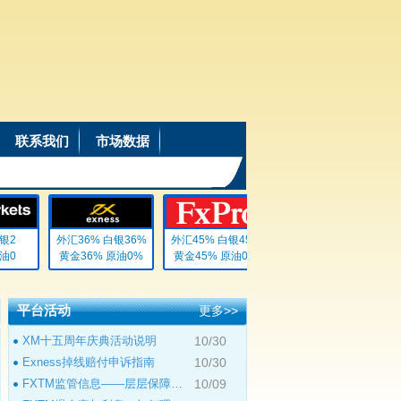
联系我们
市场数据
2
外汇36% 白银36%
外汇45% 白银45%
外汇8.1起 白银18.9
0
黄金36% 原油0%
黄金45% 原油0%
黄金18.9 原油无
平台活动
更多>>
XM十五周年庆典活动说明
10/30
Exness掉线赔付申诉指南
10/30
FXTM监管信息——层层保障，稳健合规
10/09