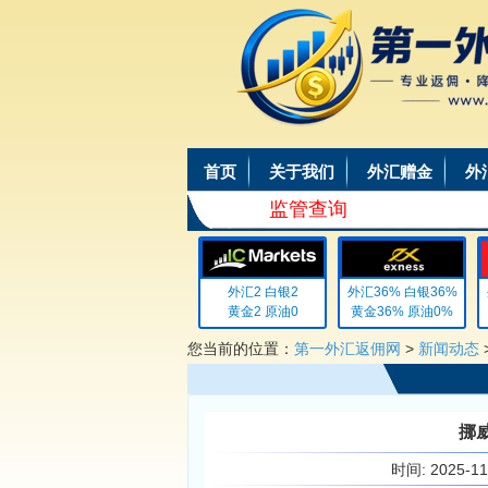
首页
关于我们
外汇赠金
外
监管查询
外汇8 白银8
外汇2 白银2
外汇36% 白银36%
外
黄金4 原油0
黄金2 原油0
黄金36% 原油0%
您当前的位置：
第一外汇返佣网
>
新闻动态
挪
时间:
2025-1