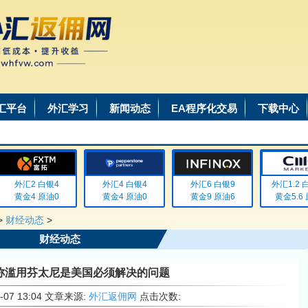
汇平台
外汇学习
新闻动态
EA程序化交易
下载中心
外汇2 白银4
外汇4 白银4
外汇6 白银9
外汇1.2 白银
黄金4 原油0
黄金4 原油0
黄金9 原油6
黄金5.6 原
>
财经动态
>
财经动态
称滥用芬太尼是美国必须解决的问题
3-07 13:04 文章来源:
外汇返佣网
点击次数: