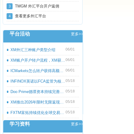
TMGM 外汇平台开户返佣
3
查看更多外汇平台
4
平台活动
更多>>
06/01
XM外汇三种账户类型介绍
06/01
XM账户开户转户流程，XM获取高额返佣教程
06/01
ICMarkets怎么转户获得高额返佣呢？ICMark
05/18
INFINOX英诺以FCA监管为核心优势，持续优化
05/18
Doo Prime德璞资本持续完善多资产交易服务
05/18
XM推出2026年限时无限返现活动，交易越多
05/18
FXTM富拓持续优化全球交易服务，多元化产
学习资料
更多>>