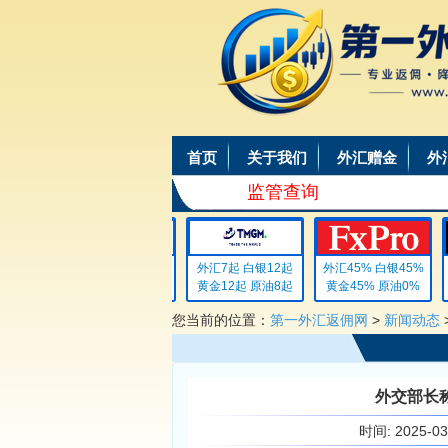
首页
关于我们
外汇赠金
外
监管查询
外汇4 白银4
外汇7起 白银12起
外汇45% 白银45%
黄金4 原油4
黄金12起 原油8起
黄金45% 原油0%
您当前的位置：
第一外汇返佣网
>
新闻动态
外交部长
时间:
2025-0