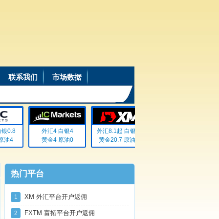
联系我们
市场数据
0.8
外汇4 白银4
外汇8.1起 白银72
外汇20% 白银20%
油4
黄金4 原油0
黄金20.7 原油无
黄金20% 原油20%
热门平台
XM 外汇平台开户返佣
1
FXTM 富拓平台开户返佣
2