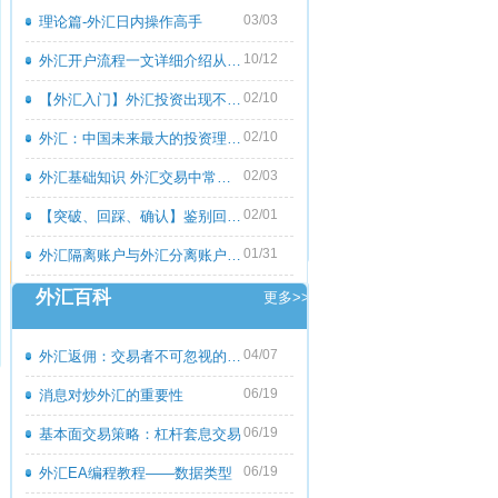
03/03
理论篇-外汇日内操作高手
10/12
外汇开户流程一文详细介绍从零到一
02/10
【外汇入门】外汇投资出现不良心态的原
02/10
外汇：中国未来最大的投资理财市场
02/03
外汇基础知识 外汇交易中常见的外汇专用
02/01
【突破、回踩、确认】鉴别回撤和倒退
01/31
外汇隔离账户与外汇分离账户的区别
外汇百科
更多>>
04/07
外汇返佣：交易者不可忽视的隐藏收益
06/19
消息对炒外汇的重要性
06/19
基本面交易策略：杠杆套息交易
06/19
外汇EA编程教程――数据类型