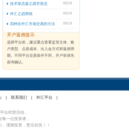
06/19
技术形态篇之跳空形态
06/19
外汇之趋势线
06/19
四种在外汇市场交易的方法
开户返佣提示
选择平台前，建议重点查看监管主体、账
户类型、点差成本、出入金方式和返佣周
期。不同平台交易条件不同，开户前请先
咨询确认。
心
|
联系我们
|
外汇平台
|
平台经营活动，
合每一位投资者，
力，谨慎投资，责任自负！！