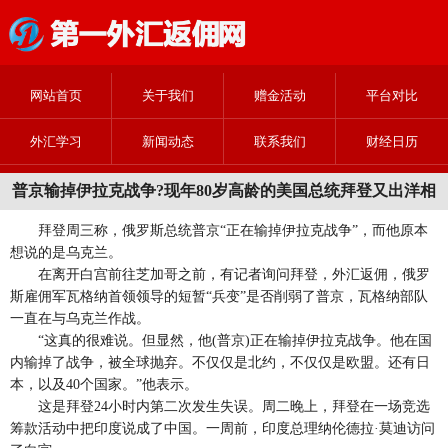
网站首页
关于我们
赠金活动
平台对比
外汇学习
新闻动态
联系我们
财经日历
普京输掉伊拉克战争?现年80岁高龄的美国总统拜登又出洋相
拜登周三称，俄罗斯总统普京“正在输掉伊拉克战争”，而他原本
想说的是乌克兰。
在离开白宫前往芝加哥之前，有记者询问拜登，外汇返佣，俄罗
斯雇佣军瓦格纳首领领导的短暂“兵变”是否削弱了普京，瓦格纳部队
一直在与乌克兰作战。
“这真的很难说。但显然，他(普京)正在输掉伊拉克战争。他在国
内输掉了战争，被全球抛弃。不仅仅是北约，不仅仅是欧盟。还有日
本，以及40个国家。”他表示。
这是拜登24小时内第二次发生失误。周二晚上，拜登在一场竞选
筹款活动中把印度说成了中国。一周前，印度总理纳伦德拉·莫迪访问