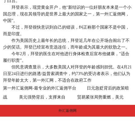
了白宫。
拜登表示，现货黄金开户，他“新结识的一位好朋友本来是一个小
国总理，现在其领导的是世界上最大的国家之一，第一外汇返佣网，
中国”。
不过，拜登很快意识到自己的错误，纠正称那个国家不是中国，
而是印度。
作为美国历史上最年长的总统，拜登近几年在公开场合闹出了不
少的笑话。拜登已经宣布竞选连任，而年龄成为其最大的软肋之一。
今年2月，拜登的医生在对他进行身体检查后宣布他健康，“适合
履行职责”。
但民意调查显示，大多数美国人对拜登的年龄感到担忧。在4月21
日至24日进行的路透/益普索调查中，约73%的受访者表示，他们认为
拜登年龄太大，第一外汇网，不适合在政府工作
第一外汇返佣网-最专业的外汇返佣平台
日元急贬背后的政策暗
战
美元强势背后，支撑来自
贸易紧张局势重燃，美元
外汇返佣网