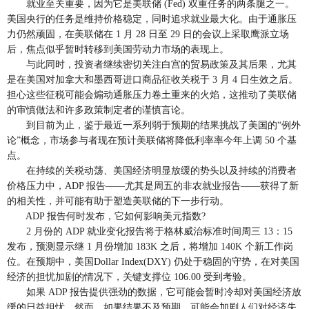
就业至关重要，因为它是美联储 (Fed) 双重任务的两条腿之一。
美国央行的任务是维持价格稳定，同时追求就业最大化。由于通胀压
力仍然顽固，在美联储在 1 月 28 日至 29 日的会议上采取鹰派立场
后，焦点似乎暂时转移到美国劳动力市场的表现上。
与此同时，投资者继续密切关注白宫的贸易政策及其后果，尤其
是在美国对加拿大和墨西哥进口商品征收关税于 3 月 4 日生效之后。
担心这些征税可能会煽动通胀压力卷土重来的火焰，这推动了美联储
的审慎做法和许多政策制定者的谨慎言论。
到目前为止，鉴于最近一系列弱于预期的结果挑战了美国的“例外
论”概念，市场参与者现在预计美联储将降低利率率今年上调 50 个基
点。
在持续的关税动荡、美国经济明显放缓的势头以及持续的消费者
价格压力中，ADP 报告——尤其是周五的非农就业报告——获得了新
的相关性，并可能有助于塑造美联储的下一步行动。
ADP 报告何时发布，它如何影响美元指数?
2 月份的 ADP 就业变化报告将于格林威治标准时间周三 13：15
发布，预测显示继 1 月份增加 183K 之后，将增加 140K 个新工作岗
位。在预期中，美国Dollar Index(DXY) 仍处于稳固的守势，在对美国
经济的担忧加剧的情况下，关键支撑位 106.00 受到考验。
如果 ADP 报告提供强劲的数据，它可能会暂时冷却对美国经济放
缓的日益担忧。然而，如果结果不及预期，可能会加剧人们对经济失