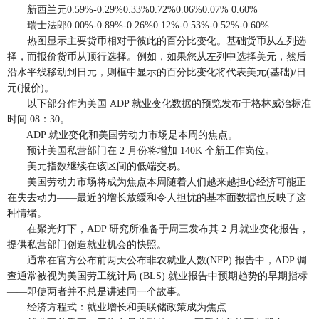
新西兰元0.59%-0.29%0.33%0.72%0.06%0.07% 0.60%
瑞士法郎0.00%-0.89%-0.26%0.12%-0.53%-0.52%-0.60%
热图显示主要货币相对于彼此的百分比变化。基础货币从左列选
择，而报价货币从顶行选择。例如，如果您从左列中选择美元，然后
沿水平线移动到日元，则框中显示的百分比变化将代表美元(基础)/日
元(报价)。
以下部分作为美国 ADP 就业变化数据的预览发布于格林威治标准
时间 08：30。
ADP 就业变化和美国劳动力市场是本周的焦点。
预计美国私营部门在 2 月份将增加 140K 个新工作岗位。
美元指数继续在该区间的低端交易。
美国劳动力市场将成为焦点本周随着人们越来越担心经济可能正
在失去动力——最近的增长放缓和令人担忧的基本面数据也反映了这
种情绪。
在聚光灯下，ADP 研究所准备于周三发布其 2 月就业变化报告，
提供私营部门创造就业机会的快照。
通常在官方公布前两天公布非农就业人数(NFP) 报告中，ADP 调
查通常被视为美国劳工统计局 (BLS) 就业报告中预期趋势的早期指标
——即使两者并不总是讲述同一个故事。
经济方程式：就业增长和美联储政策成为焦点