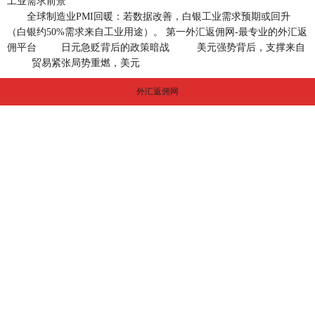
工业需求前景
全球制造业PMI回暖：若数据改善，白银工业需求预期或回升
（白银约50%需求来自工业用途）。 第一外汇返佣网-最专业的外汇返
佣平台
日元急贬背后的政策暗战
美元强势背后，支撑来自
贸易紧张局势重燃，美元
外汇返佣网