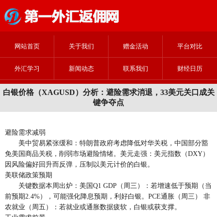
网站首页
关于我们
赠金活动
平台对比
外汇学习
新闻动态
联系我们
财经日历
白银价格（XAGUSD）分析：避险需求消退，33美元关口成关
键争夺点
避险需求减弱
美中贸易紧张缓和：特朗普政府考虑降低对华关税，中国部分豁
免美国商品关税，削弱市场避险情绪。美元走强：美元指数（DXY）
因风险偏好回升而反弹，压制以美元计价的白银。
美联储政策预期
关键数据本周出炉：美国Q1 GDP（周三）：若增速低于预期（当
前预期2.4%），可能强化降息预期，利好白银。PCE通胀（周三） 非
农就业（周五）：若就业或通胀数据疲软，白银或获支撑。